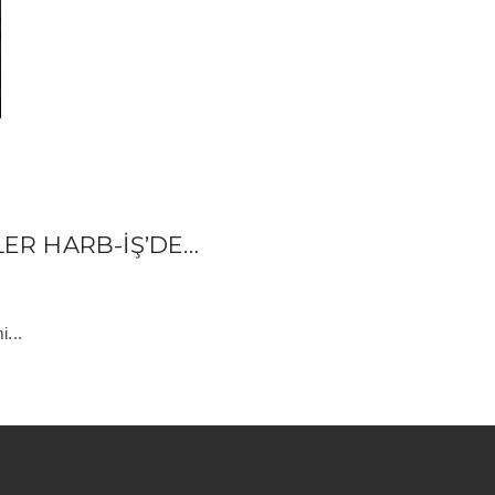
ER HARB-İŞ’DE…
i...