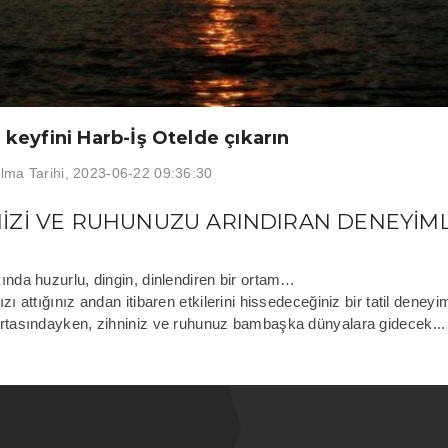
 keyfini Harb-İş Otelde çıkarın
lma Tarihi
,
2023-06-22 09:36:30
IZI VE RUHUNUZU ARINDIRAN DENEYIML
ında huzurlu, dingin, dinlendiren bir ortam…
ızı attığınız andan itibaren etkilerini hissedeceğiniz bir tatil deneyim
ortasındayken, zihniniz ve ruhunuz bambaşka dünyalara gidecek...