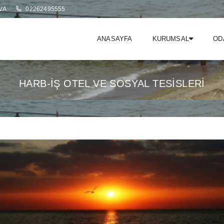
VA
02262495555
ANASAYFA
KURUMSAL
OD
HARB-İŞ OTEL VE SOSYAL TESİSLERİ
il