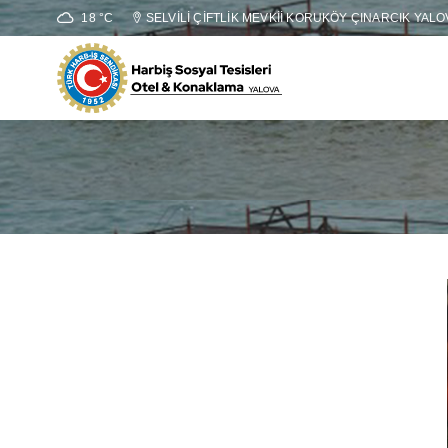
18 °C
SELVİLİ ÇİFTLİK MEVKİİ KORUKÖY ÇINARCIK YALO
Blog deta